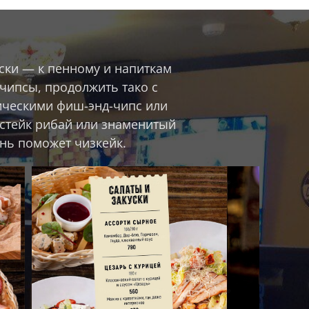
ски — к пенному и напиткам
чипсы, продолжить тако с
ическими фиш-энд-чипс или
 стейк рибай или знаменитый
нь поможет чизкейк.