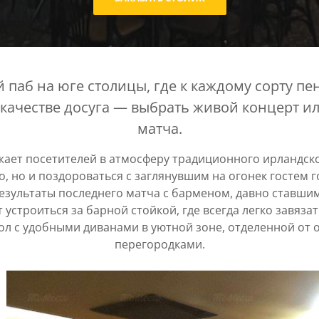
паб на юге столицы, где к каждому сорту п
в качестве досуга — выбрать живой концерт и
матча.
жает посетителей в атмосферу традиционного ирландско
о, но и поздороваться с заглянувшим на огонек гостем 
езультаты последнего матча с барменом, давно ставшим
устроиться за барной стойкой, где всегда легко завязат
ол с удобными диванами в уютной зоне, отделенной от 
перегородками.