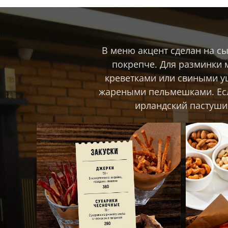
В меню акцент сделан на с
покрепче. Для разминки 
креветками или свиными у
жареными пельмешками. Если
ирландский пастуши