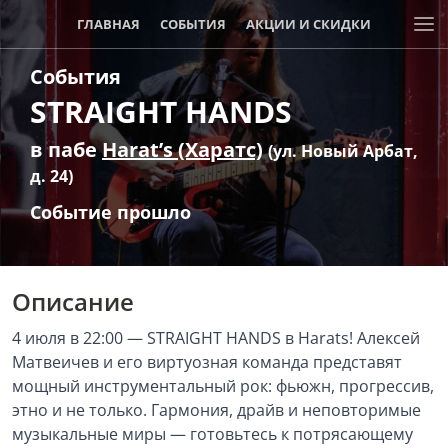
ГЛАВНАЯ
СОБЫТИЯ
АКЦИИ И СКИДКИ
События
STRAIGHT HANDS
в пабе
Harat’s (Харатс)
(ул. Новый Арбат,
д. 24)
Событие прошло
Описание
4 июля в 22:00 — STRAIGHT HANDS в Harats! Алексей
Матвеичев и его виртуозная команда представят
мощный инструментальный рок: фьюжн, прогрессив,
этно и не только. Гармония, драйв и неповторимые
музыкальные миры — готовьтесь к потрясающему