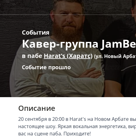
События
Кавер-группа JamBe
в пабе
Harat’s (Харатс)
(ул. Новый Арбат
Событие прошло
Описание
20 сентября в 20:00 в Harat's на Новом Арбате 
настоящее шоу. Яркая вокальная энергетика, в
вас на сцене паба. Приходите!