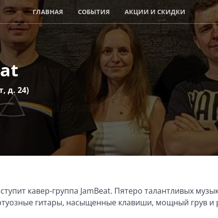
ГЛАВНАЯ
СОБЫТИЯ
АКЦИИ И СКИДКИ
at
, д. 24)
выступит кавер-группа JamBeat. Пятеро талантливых муз
иртуозные гитары, насыщенные клавиши, мощный грув и 