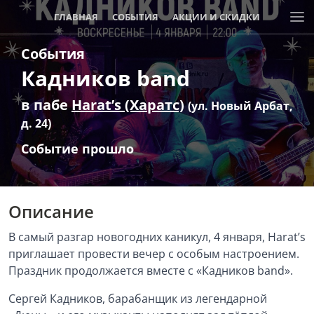
ГЛАВНАЯ
СОБЫТИЯ
АКЦИИ И СКИДКИ
События
Кадников band
в пабе
Harat’s (Харатс)
(ул. Новый Арбат,
д. 24)
Событие прошло
Описание
В самый разгар новогодних каникул, 4 января, Harat’s
приглашает провести вечер с особым настроением.
Праздник продолжается вместе с «Кадников band».
Сергей Кадников, барабанщик из легендарной