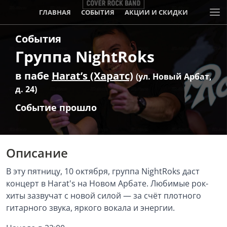
ГЛАВНАЯ
СОБЫТИЯ
АКЦИИ И СКИДКИ
События
Группа NightRoks
в пабе
Harat’s (Харатс)
(ул. Новый Арбат,
д. 24)
Событие прошло
Описание
В эту пятницу, 10 октября, группа NightRoks даст
концерт в Harat's на Новом Арбате. Любимые рок-
хиты зазвучат с новой силой — за счёт плотного
гитарного звука, яркого вокала и энергии.