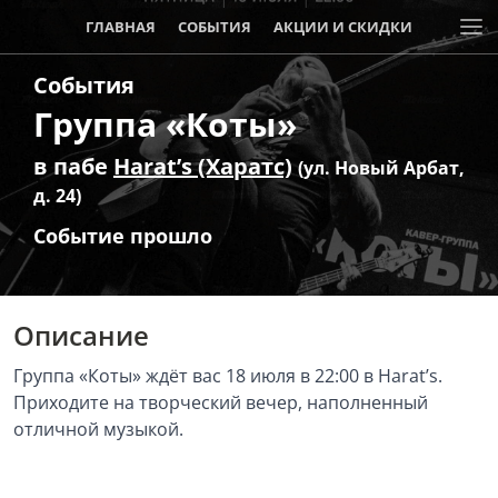
ГЛАВНАЯ
СОБЫТИЯ
АКЦИИ И СКИДКИ
События
Группа «Коты»
в пабе
Harat’s (Харатс)
(ул. Новый Арбат,
д. 24)
Событие прошло
Описание
Группа «Коты» ждёт вас 18 июля в 22:00 в Harat’s.
Приходите на творческий вечер, наполненный
отличной музыкой.