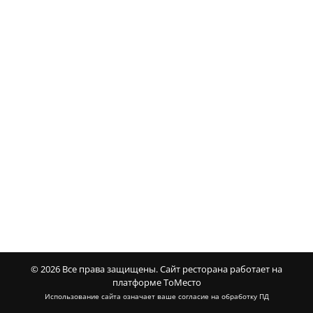
© 2026 Все права защищены.
Сайт ресторана работает на
платформе ТоМесто
Использование сайта означает ваше
согласие на обработку ПД