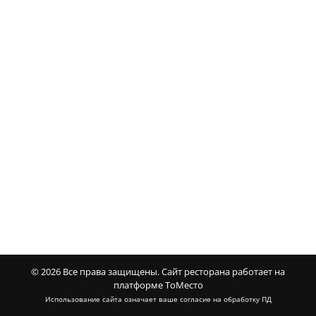
© 2026 Все права защищены.
Сайт ресторана работает на
платформе ТоМесто
Использование сайта означает ваше
согласие на обработку ПД